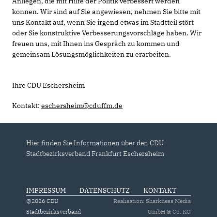
Anliegen, die mit Hilfe der Politik verbessert werden
können. Wir sind auf Sie angewiesen, nehmen Sie bitte mit
uns Kontakt auf, wenn Sie irgend etwas im Stadtteil stört
oder Sie konstruktive Verbesserungsvorschläge haben. Wir
freuen uns, mit Ihnen ins Gespräch zu kommen und
gemeinsam Lösungsmöglichkeiten zu erarbeiten.
Ihre CDU Eschersheim
Kontakt:
eschersheim@cduffm.de
Hier finden Sie Informationen über den CDU
Stadtbezirksverband Frankfurt Eschersheim
IMPRESSUM
DATENSCHUTZ
KONTAKT
@2026 CDU
Realisation: Sharkness Media
Stadtbezirksverband
GmbH & Co. KG