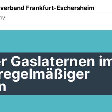
sverband Frankfurt-Eschersheim
TIV
r Gaslaternen i
 regelmäßiger
n